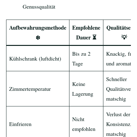
Genussqualität
Aufbewahrungsmethode
Empfohlene
Qualitätserh
❄️
Dauer ⏳
💡
Bis zu 2
Knackig, fris
Kühlschrank (luftdicht)
Tage
und aromatis
Schneller
Keine
Zimmertemperatur
Qualitätsverlu
Lagerung
matschig
Verlust der
Nicht
Einfrieren
Konsistenz,
empfohlen
matschig