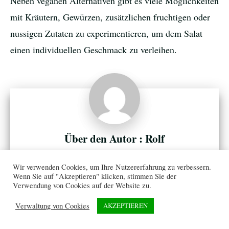
Neben veganen Alternativen gibt es viele Möglichkeiten
mit Kräutern, Gewürzen, zusätzlichen fruchtigen oder
nussigen Zutaten zu experimentieren, um dem Salat
einen individuellen Geschmack zu verleihen.
Rolf
Rolf, le créateur et la voix de minikuhlschrank.de À 27
Wir verwenden Cookies, um Ihre Nutzererfahrung zu verbessern.
ans, Rolf est le fondateur, rédacteur principal et visage
Wenn Sie auf "Akzeptieren" klicken, stimmen Sie der
discret de minikuhlschrank.de. Comme Bruno, il
Verwendung von Cookies auf der Website zu.
appartient à cette génération qui ne sépare plus l’utile de
Verwaltung von Cookies
AKZEPTIEREN
l’esthétique. Pour lui, un objet du quotidien doit
répondre à un usage précis, s’intégrer harmonieusement