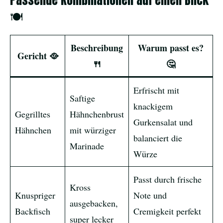
Passende Kombinationen auf einen Blick
🍽️
Beschreibung
Warum passt es?
Gericht 🥘
🍴
🤔
Erfrischt mit
Saftige
knackigem
Gegrilltes
Hähnchenbrust
Gurkensalat und
Hähnchen
mit würziger
balanciert die
Marinade
Würze
Passt durch frische
Kross
Knuspriger
Note und
ausgebacken,
Backfisch
Cremigkeit perfekt
super lecker